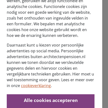
werken, gebruiken we altijd functionele en
analytische cookies. Functionele cookies zijn
nodig voor een goede werking van de website,
zoals het onthouden van ingevulde velden in
een formulier. We bepalen met analytische
Over ons
cookies hoe onze website gebruikt wordt en
Wie zijn wij?
hoe we de ervaring kunnen verbeteren.
Verantwoord beleggen
Daarnaast kunt u kiezen voor persoonlijke
advertenties op social media. Persoonlijke
Nieuwsberichten
advertenties buiten architectenpensioen.nl
kunnen we tonen doordat we versleutelde
Vernieuwd pensioenstelsel
gegevens delen en hiervoor cookies en
vergelijkbare technieken gebruiken. Hier moet u
wel toestemming voor geven. Lees er meer over
in onze
cookieverklaring
.
Alle cookies accepteren
Ontvang de nieuwsbrief