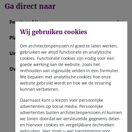
Ga direct naar
Pensioen bij ons
Wij gebruiken cookies
Plan uw pensioen
Om architectenpensioen.nl goed te laten werken,
gebruiken we altijd functionele en analytische
Uw situatie verandert
cookies. Functionele cookies zijn nodig voor een
goede werking van de website, zoals het
Over ons
onthouden van ingevulde velden in een formulier.
We bepalen met analytische cookies hoe onze
website gebruikt wordt en hoe we de ervaring
kunnen verbeteren.
Daarnaast kunt u kiezen voor persoonlijke
advertenties op social media. Persoonlijke
advertenties buiten architectenpensioen.nl kunnen
we tonen doordat we versleutelde gegevens delen
Ontvang de nieuwsbrief
en hiervoor cookies en vergelijkbare technieken
gebruiken. Hier moet u wel toestemming voor