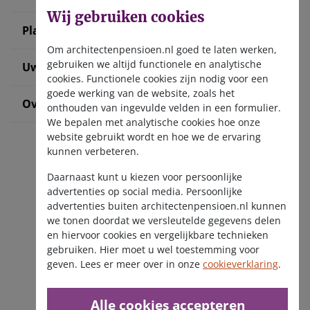
Wij gebruiken cookies
Plan uw pensioen
Om architectenpensioen.nl goed te laten werken,
gebruiken we altijd functionele en analytische
Uw situatie verandert
cookies. Functionele cookies zijn nodig voor een
goede werking van de website, zoals het
Over ons
onthouden van ingevulde velden in een formulier.
We bepalen met analytische cookies hoe onze
website gebruikt wordt en hoe we de ervaring
kunnen verbeteren.
Daarnaast kunt u kiezen voor persoonlijke
advertenties op social media. Persoonlijke
advertenties buiten architectenpensioen.nl kunnen
we tonen doordat we versleutelde gegevens delen
Ontvang de nieuwsbrief
en hiervoor cookies en vergelijkbare technieken
gebruiken. Hier moet u wel toestemming voor
geven. Lees er meer over in onze
cookieverklaring
.
Alle cookies accepteren