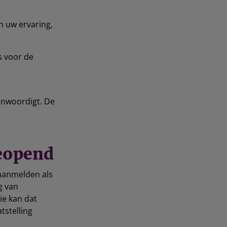
n uw ervaring,
s voor de
enwoordigt. De
geopend
 aanmelden als
g van
ie kan dat
tstelling