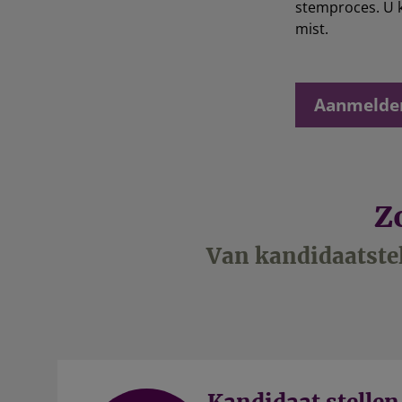
stemproces. U ku
mist.
Aanmelden
Z
Van kandidaatstell