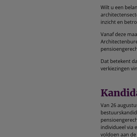
Wilt u een bela
architectensect
inzicht en betr
Vanaf deze maan
Architectenbure
pensioengerech
Dat betekent da
verkiezingen v
Kandid
Van 26 augustu
bestuurskandida
pensioengerecht
individueel via
voldoen aan de 