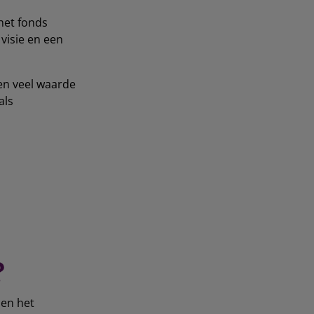
het fonds
visie en een
ten veel waarde
als
?
 en het