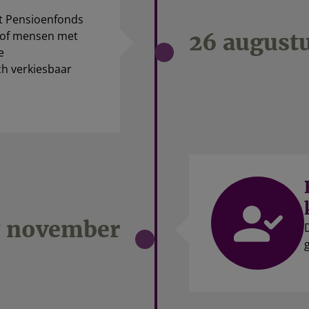
et Pensioenfonds
 of mensen met
26 augustu
e
ch verkiesbaar
7 november