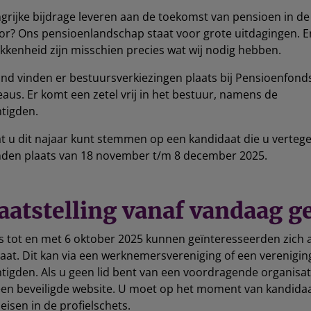
ngrijke bijdrage leveren aan de toekomst van pensioen in de
or? Ons pensioenlandschap staat voor grote uitdagingen. E
okkenheid zijn misschien precies wat wij nodig hebben.
d vinden er bestuursverkiezingen plaats bij Pensioenfond
aus. Er komt een zetel vrij in het bestuur, namens de
tigden.
t u dit najaar kunt stemmen op een kandidaat die u verteg
inden plaats van 18 november t/m 8 december 2025.
aatstelling vanaf vandaag 
s tot en met 6 oktober 2025 kunnen geïnteresseerden zich
at. Dit kan via een werknemersvereniging of een verenigin
igden. Als u geen lid bent van een voordragende organisat
 een beveiligde website. U moet op het moment van kandidaa
eisen in de profielschets.