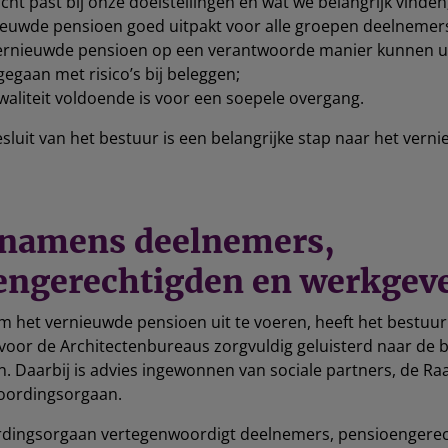
cht past bij onze doelstellingen en wat we belangrijk vinden
ieuwde pensioen goed uitpakt voor alle groepen deelnemer
vernieuwde pensioen op een verantwoorde manier kunnen u
gaan met risico’s bij beleggen;
waliteit voldoende is voor een soepele overgang.
esluit van het bestuur is een belangrijke stap naar het vern
 namens deelnemers,
engerechtigden en werkgev
 om het vernieuwde pensioen uit te voeren, heeft het bestuur
voor de Architectenbureaus zorgvuldig geluisterd naar de 
n. Daarbij is advies ingewonnen van sociale partners, de Ra
oordingsorgaan.
dingsorgaan vertegenwoordigt deelnemers, pensioengerec