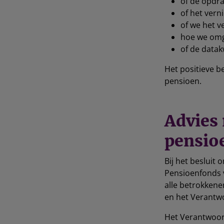
of de opdra
of het vern
of we het 
hoe we omge
of de datak
Het positieve b
pensioen.
Advies
pensio
Bij het besluit
Pensioenfonds 
alle betrokkene
en het Verantw
Het Verantwoor