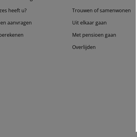
zes heeft u?
Trouwen of samenwonen
en aanvragen
Uit elkaar gaan
berekenen
Met pensioen gaan
Overlijden