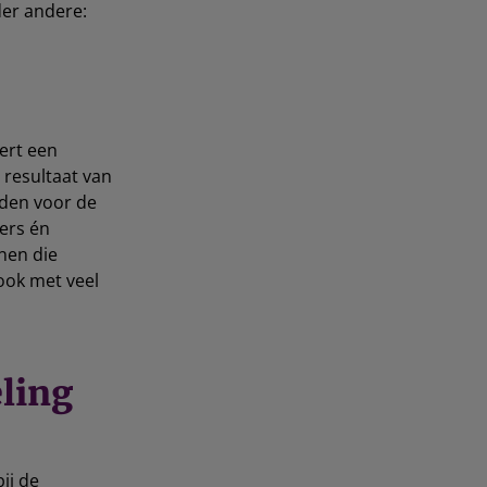
der andere:
ert een
 resultaat van
uden voor de
ers én
nen die
 ook met veel
ling
ij de