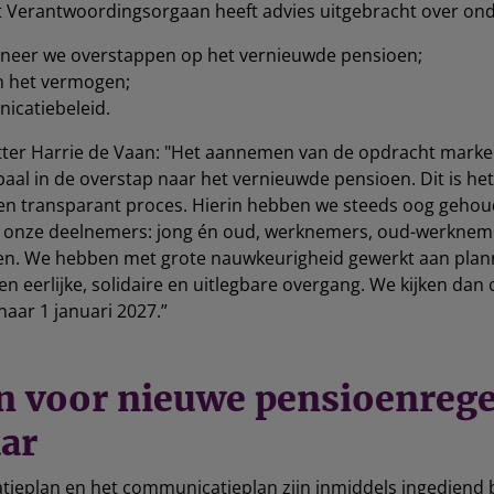
t Verantwoordingsorgaan heeft advies uitgebracht over on
neer we overstappen op het vernieuwde pensioen;
an het vermogen;
icatiebeleid.
tter Harrie de Vaan: "Het aannemen van de opdracht marke
lpaal in de overstap naar het vernieuwde pensioen. Dit is het
 en transparant proces. Hierin hebben we steeds oog geho
l onze deelnemers: jong én oud, werknemers, oud-werknem
n. We hebben met grote nauwkeurigheid gewerkt aan plan
en eerlijke, solidaire en uitlegbare overgang. We kijken dan
naar 1 januari 2027.”
n voor nieuwe pensioenrege
aar
ieplan en het communicatieplan zijn inmiddels ingediend b