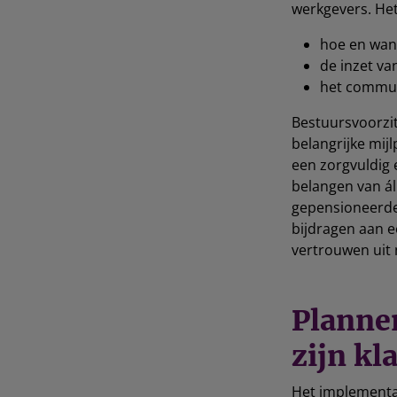
werkgevers. He
hoe en wan
de inzet v
het commun
Bestuursvoorzi
belangrijke mij
een zorgvuldig
belangen van á
gepensioneerde
bijdragen aan e
vertrouwen uit 
Planne
zijn kl
Het implementat