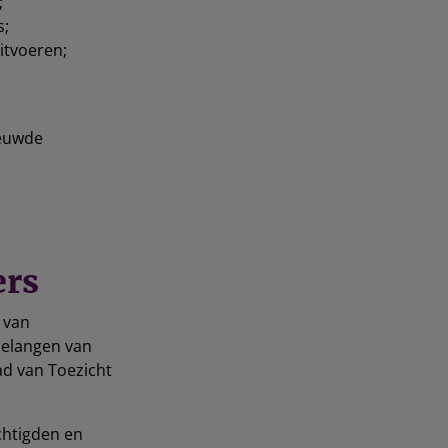
;
s;
itvoeren;
ieuwde
ers
 van
belangen van
ad van Toezicht
htigden en