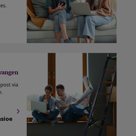
ies.
tvangen
 post via
n.
nsioe