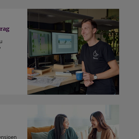
rag
u
?
ensioen