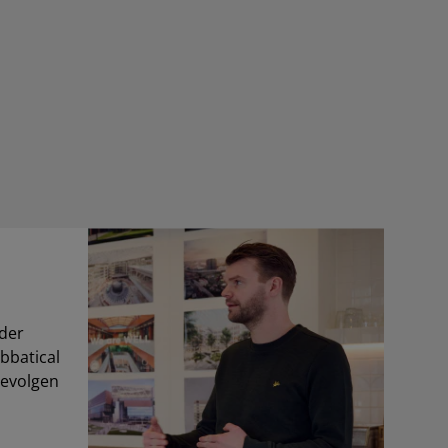
nder
bbatical
 gevolgen