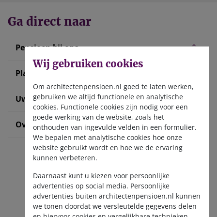
Ga direct naar
Pensioen bij ons
Wij gebruiken cookies
Plan uw pensioen
Om architectenpensioen.nl goed te laten werken,
gebruiken we altijd functionele en analytische
Uw situatie verandert
cookies. Functionele cookies zijn nodig voor een
goede werking van de website, zoals het
Over ons
onthouden van ingevulde velden in een formulier.
We bepalen met analytische cookies hoe onze
website gebruikt wordt en hoe we de ervaring
kunnen verbeteren.
Daarnaast kunt u kiezen voor persoonlijke
advertenties op social media. Persoonlijke
advertenties buiten architectenpensioen.nl kunnen
we tonen doordat we versleutelde gegevens delen
Ontvang de nieuwsbrief
en hiervoor cookies en vergelijkbare technieken