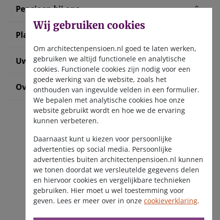
Pensioen bij ons
Wij gebruiken cookies
Plan uw pensioen
Om architectenpensioen.nl goed te laten werken,
gebruiken we altijd functionele en analytische
Uw situatie verandert
cookies. Functionele cookies zijn nodig voor een
goede werking van de website, zoals het
Over ons
onthouden van ingevulde velden in een formulier.
We bepalen met analytische cookies hoe onze
website gebruikt wordt en hoe we de ervaring
kunnen verbeteren.
Daarnaast kunt u kiezen voor persoonlijke
advertenties op social media. Persoonlijke
advertenties buiten architectenpensioen.nl kunnen
we tonen doordat we versleutelde gegevens delen
Ontvang de nieuwsbrief
en hiervoor cookies en vergelijkbare technieken
gebruiken. Hier moet u wel toestemming voor
geven. Lees er meer over in onze
cookieverklaring
.