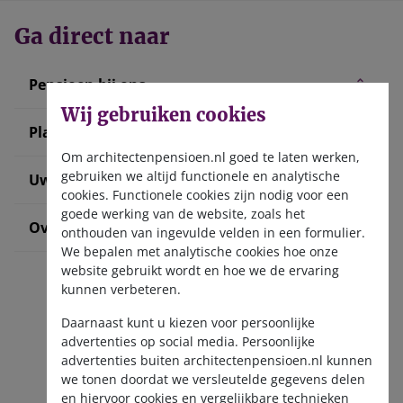
Ga direct naar
Pensioen bij ons
Wij gebruiken cookies
Plan uw pensioen
Om architectenpensioen.nl goed te laten werken,
gebruiken we altijd functionele en analytische
Uw situatie verandert
cookies. Functionele cookies zijn nodig voor een
goede werking van de website, zoals het
Over ons
onthouden van ingevulde velden in een formulier.
We bepalen met analytische cookies hoe onze
website gebruikt wordt en hoe we de ervaring
kunnen verbeteren.
Daarnaast kunt u kiezen voor persoonlijke
advertenties op social media. Persoonlijke
advertenties buiten architectenpensioen.nl kunnen
we tonen doordat we versleutelde gegevens delen
Ontvang de nieuwsbrief
en hiervoor cookies en vergelijkbare technieken