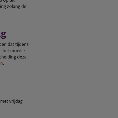
s op dit
ing zolang de
ng
oen dat tijdens
 het moeilijk
scheiding deze
an
.
 met vrijdag