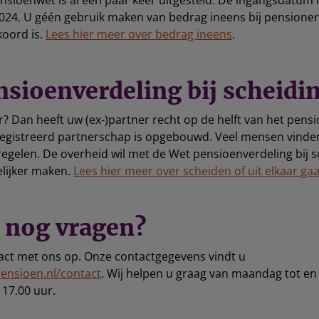
sioenwet is al een paar keer uitgesteld. De ingangsdatum i
024. U géén gebruik maken van bedrag ineens bij pensioner
koord is.
Lees hier meer over bedrag ineens
.
sioenverdeling bij scheidi
r? Dan heeft uw (ex-)partner recht op de helft van het pensi
egistreerd partnerschap is opgebouwd. Veel mensen vinden
regelen. De overheid wil met de Wet pensioenverdeling bij 
lijker maken.
Lees hier meer over scheiden of uit elkaar ga
u nog vragen?
ct met ons op. Onze contactgegevens vindt u
ensioen.nl/contact
. Wij helpen u graag van maandag tot en
 17.00 uur.