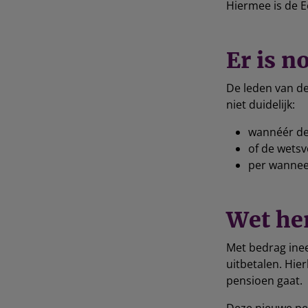
Hiermee is de E
Er is n
De leden van d
niet duidelijk:
wannéér de
of de wetsv
per wannee
Wet he
Met bedrag ine
uitbetalen. Hie
pensioen gaat.