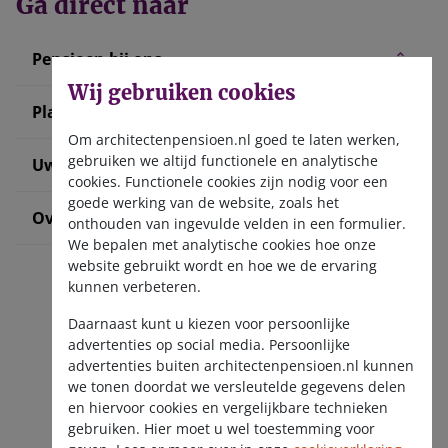
Ga direct naar
Pensioen bij ons
Wij gebruiken cookies
Plan uw pensioen
Om architectenpensioen.nl goed te laten werken,
gebruiken we altijd functionele en analytische
Uw situatie verandert
cookies. Functionele cookies zijn nodig voor een
goede werking van de website, zoals het
Over ons
onthouden van ingevulde velden in een formulier.
We bepalen met analytische cookies hoe onze
website gebruikt wordt en hoe we de ervaring
kunnen verbeteren.
Daarnaast kunt u kiezen voor persoonlijke
advertenties op social media. Persoonlijke
advertenties buiten architectenpensioen.nl kunnen
we tonen doordat we versleutelde gegevens delen
Ontvang de nieuwsbrief
en hiervoor cookies en vergelijkbare technieken
gebruiken. Hier moet u wel toestemming voor