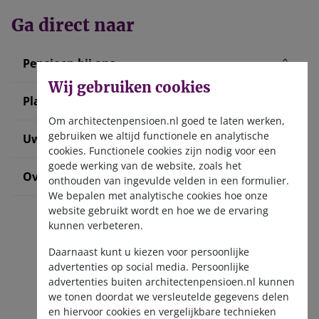
Ga direct naar
Pensioen bij ons
Wij gebruiken cookies
Plan uw pensioen
Om architectenpensioen.nl goed te laten werken,
gebruiken we altijd functionele en analytische
Uw situatie verandert
cookies. Functionele cookies zijn nodig voor een
goede werking van de website, zoals het
Over ons
onthouden van ingevulde velden in een formulier.
We bepalen met analytische cookies hoe onze
website gebruikt wordt en hoe we de ervaring
kunnen verbeteren.
Daarnaast kunt u kiezen voor persoonlijke
advertenties op social media. Persoonlijke
advertenties buiten architectenpensioen.nl kunnen
we tonen doordat we versleutelde gegevens delen
Ontvang de nieuwsbrief
en hiervoor cookies en vergelijkbare technieken