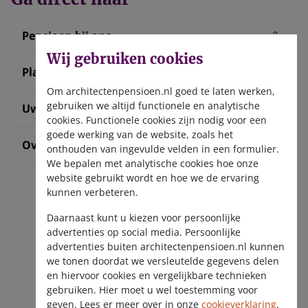
Pensioen bij ons
Wij gebruiken cookies
Plan uw pensioen
Om architectenpensioen.nl goed te laten werken,
gebruiken we altijd functionele en analytische
Uw situatie verandert
cookies. Functionele cookies zijn nodig voor een
goede werking van de website, zoals het
Over ons
onthouden van ingevulde velden in een formulier.
We bepalen met analytische cookies hoe onze
website gebruikt wordt en hoe we de ervaring
kunnen verbeteren.
Daarnaast kunt u kiezen voor persoonlijke
advertenties op social media. Persoonlijke
advertenties buiten architectenpensioen.nl kunnen
we tonen doordat we versleutelde gegevens delen
Ontvang de nieuwsbrief
en hiervoor cookies en vergelijkbare technieken
gebruiken. Hier moet u wel toestemming voor
geven. Lees er meer over in onze
cookieverklaring
.