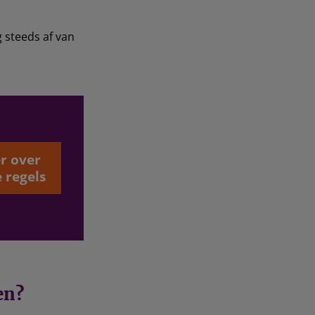
 steeds af van
r over
 regels
en?