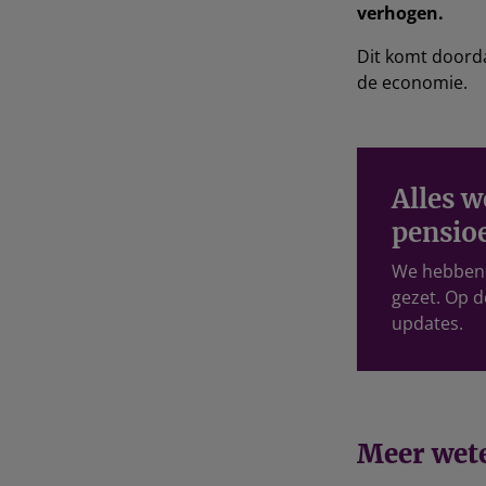
verhogen.
Dit komt doorda
de economie.
Alles w
pensio
We hebben a
gezet. Op d
updates.
Meer wete