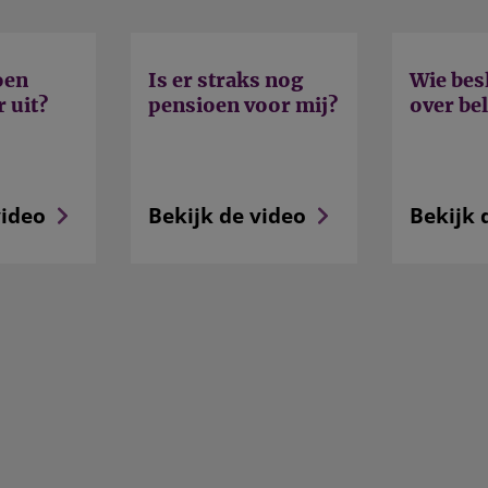
oen
Is er straks nog
Wie besl
r uit?
pensioen voor mij?
over be
video
Bekijk de video
Bekijk 