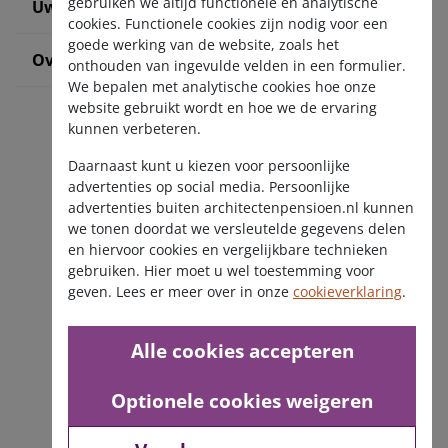
gebruiken we altijd functionele en analytische
Uw situatie verandert
cookies. Functionele cookies zijn nodig voor een
goede werking van de website, zoals het
Over ons
onthouden van ingevulde velden in een formulier.
We bepalen met analytische cookies hoe onze
website gebruikt wordt en hoe we de ervaring
kunnen verbeteren.
Daarnaast kunt u kiezen voor persoonlijke
advertenties op social media. Persoonlijke
advertenties buiten architectenpensioen.nl kunnen
we tonen doordat we versleutelde gegevens delen
Ontvang de nieuwsbrief
en hiervoor cookies en vergelijkbare technieken
gebruiken. Hier moet u wel toestemming voor
geven. Lees er meer over in onze
cookieverklaring
.
Alle cookies accepteren
Optionele cookies weigeren
Disclaimer
Privacy