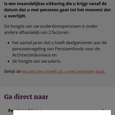
is een maandelijkse uitkering die u krijgt vanaf de
datum dat u met pensioen gaat tot het moment dat
u overlijdt.
De hoogte van uw ouderdomspensioen is onder
andere afhankelijk van 2 factoren:
het aantal jaren dat u heeft deelgenomen aan de
pensioenregeling van Pensioenfonds voor de
Architectenbureaus en
de hoogte van uw salaris.
Bekijk de
keuzes die u heeft als u met pensioen gaat
.
Ga direct naar
Pensioen bij ons