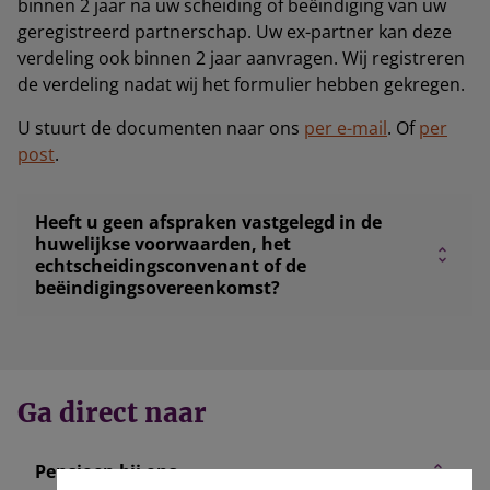
binnen 2 jaar na uw scheiding of beëindiging van uw
geregistreerd partnerschap. Uw ex-partner kan deze
verdeling ook binnen 2 jaar aanvragen. Wij registreren
de verdeling nadat wij het formulier hebben gekregen.
U stuurt de documenten naar ons
per e-mail
. Of
per
post
.
Heeft u geen afspraken vastgelegd in de
huwelijkse voorwaarden, het
echtscheidingsconvenant of de
beëindigingsovereenkomst?
Ga direct naar
Pensioen bij ons