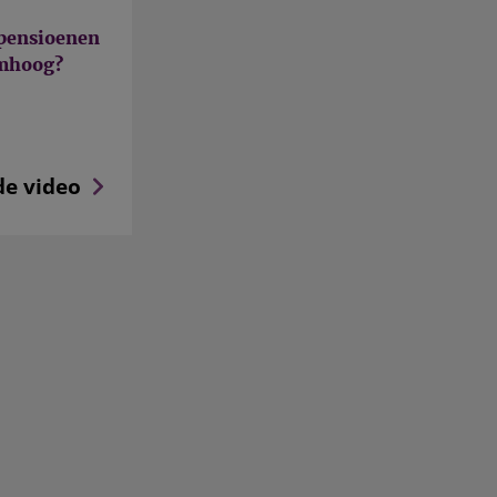
pensioenen
omhoog?
de video