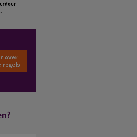
ierdoor
.
r over
 regels
en?