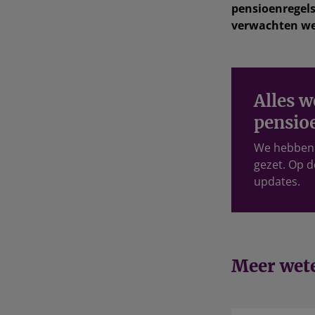
pensioenregel
verwachten we
Alles w
pensio
We hebben a
gezet. Op d
updates.
Meer wete