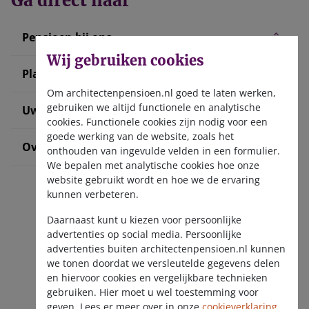
Ga direct naar
Pensioen bij ons
Wij gebruiken cookies
Plan uw pensioen
Om architectenpensioen.nl goed te laten werken,
gebruiken we altijd functionele en analytische
Uw situatie verandert
cookies. Functionele cookies zijn nodig voor een
goede werking van de website, zoals het
Over ons
onthouden van ingevulde velden in een formulier.
We bepalen met analytische cookies hoe onze
website gebruikt wordt en hoe we de ervaring
kunnen verbeteren.
Daarnaast kunt u kiezen voor persoonlijke
advertenties op social media. Persoonlijke
advertenties buiten architectenpensioen.nl kunnen
we tonen doordat we versleutelde gegevens delen
Ontvang de nieuwsbrief
en hiervoor cookies en vergelijkbare technieken
gebruiken. Hier moet u wel toestemming voor
geven. Lees er meer over in onze
cookieverklaring
.