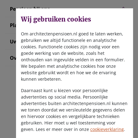
Pensioen bij ons
Wij gebruiken cookies
Plan uw pensioen
Om architectenpensioen.nl goed te laten werken,
gebruiken we altijd functionele en analytische
Uw situatie verandert
cookies. Functionele cookies zijn nodig voor een
goede werking van de website, zoals het
Over ons
onthouden van ingevulde velden in een formulier.
We bepalen met analytische cookies hoe onze
website gebruikt wordt en hoe we de ervaring
kunnen verbeteren.
Daarnaast kunt u kiezen voor persoonlijke
advertenties op social media. Persoonlijke
advertenties buiten architectenpensioen.nl kunnen
we tonen doordat we versleutelde gegevens delen
Ontvang de nieuwsbrief
en hiervoor cookies en vergelijkbare technieken
gebruiken. Hier moet u wel toestemming voor
geven. Lees er meer over in onze
cookieverklaring
.