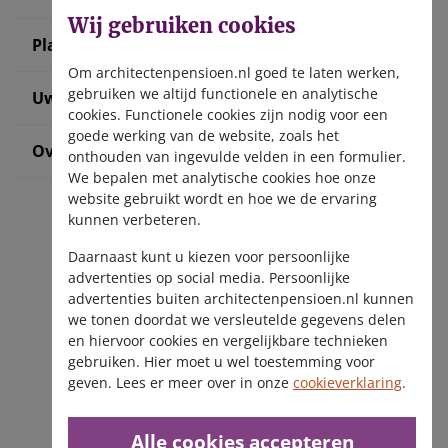
Wij gebruiken cookies
Plan uw pensioen
Om architectenpensioen.nl goed te laten werken,
gebruiken we altijd functionele en analytische
Uw situatie verandert
cookies. Functionele cookies zijn nodig voor een
goede werking van de website, zoals het
Over ons
onthouden van ingevulde velden in een formulier.
We bepalen met analytische cookies hoe onze
website gebruikt wordt en hoe we de ervaring
kunnen verbeteren.
Daarnaast kunt u kiezen voor persoonlijke
advertenties op social media. Persoonlijke
advertenties buiten architectenpensioen.nl kunnen
we tonen doordat we versleutelde gegevens delen
Ontvang de nieuwsbrief
en hiervoor cookies en vergelijkbare technieken
gebruiken. Hier moet u wel toestemming voor
geven. Lees er meer over in onze
cookieverklaring
.
Alle cookies accepteren