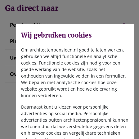
Ga direct naar
Pensioen bij ons
Wij gebruiken cookies
Plan uw pensioen
Om architectenpensioen.nl goed te laten werken,
gebruiken we altijd functionele en analytische
Uw situatie verandert
cookies. Functionele cookies zijn nodig voor een
goede werking van de website, zoals het
Over ons
onthouden van ingevulde velden in een formulier.
We bepalen met analytische cookies hoe onze
website gebruikt wordt en hoe we de ervaring
kunnen verbeteren.
Daarnaast kunt u kiezen voor persoonlijke
advertenties op social media. Persoonlijke
advertenties buiten architectenpensioen.nl kunnen
we tonen doordat we versleutelde gegevens delen
Ontvang de nieuwsbrief
en hiervoor cookies en vergelijkbare technieken