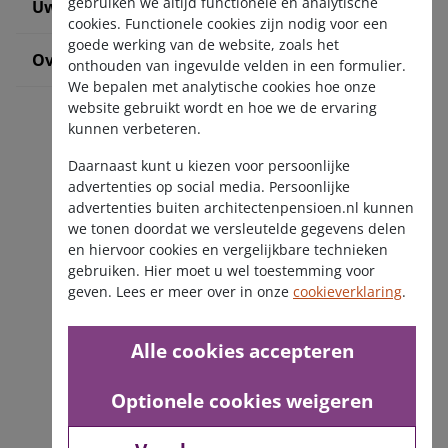
gebruiken we altijd functionele en analytische
Uw situatie verandert
cookies. Functionele cookies zijn nodig voor een
goede werking van de website, zoals het
Over ons
onthouden van ingevulde velden in een formulier.
We bepalen met analytische cookies hoe onze
website gebruikt wordt en hoe we de ervaring
kunnen verbeteren.
Daarnaast kunt u kiezen voor persoonlijke
advertenties op social media. Persoonlijke
advertenties buiten architectenpensioen.nl kunnen
we tonen doordat we versleutelde gegevens delen
Ontvang de nieuwsbrief
en hiervoor cookies en vergelijkbare technieken
gebruiken. Hier moet u wel toestemming voor
geven. Lees er meer over in onze
cookieverklaring
.
Alle cookies accepteren
Optionele cookies weigeren
Disclaimer
Privacy