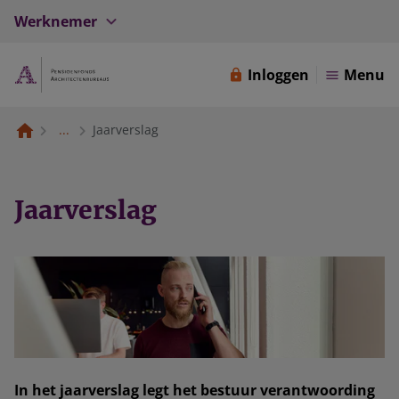
Werknemer
Inloggen
Menu
...
Jaarverslag
Jaarverslag
In het jaarverslag legt het bestuur verantwoording