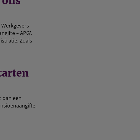
n ons
ce Werkgevers
ngifte – APG’.
stratie. Zoals
starten
gt dan een
ensioenaangifte.