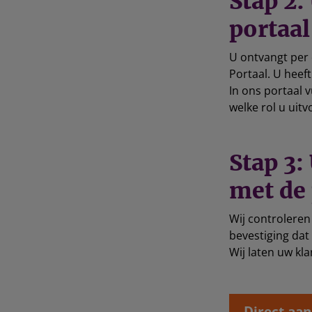
Stap 2:
portaal
U ontvangt per 
Portaal. U heef
In ons portaal 
welke rol u uit
Stap 3:
met de
Wij controleren
bevestiging dat
Wij laten uw kl
Direct aa