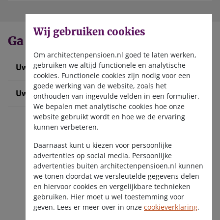
Wij gebruiken cookies
Ga direct naar
Om architectenpensioen.nl goed te laten werken,
gebruiken we altijd functionele en analytische
Uw werknemer informeren
cookies. Functionele cookies zijn nodig voor een
goede werking van de website, zoals het
Uw pensioenadministratie doen
onthouden van ingevulde velden in een formulier.
We bepalen met analytische cookies hoe onze
website gebruikt wordt en hoe we de ervaring
kunnen verbeteren.
Daarnaast kunt u kiezen voor persoonlijke
advertenties op social media. Persoonlijke
advertenties buiten architectenpensioen.nl kunnen
we tonen doordat we versleutelde gegevens delen
Ga naar SWP
en hiervoor cookies en vergelijkbare technieken
gebruiken. Hier moet u wel toestemming voor
geven. Lees er meer over in onze
cookieverklaring
.