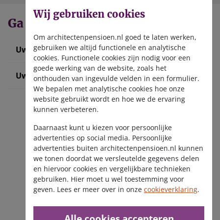
Wij gebruiken cookies
Ga direct naar
Om architectenpensioen.nl goed te laten werken,
gebruiken we altijd functionele en analytische
Uw werknemer informeren
cookies. Functionele cookies zijn nodig voor een
goede werking van de website, zoals het
Uw pensioenadministratie doen
onthouden van ingevulde velden in een formulier.
We bepalen met analytische cookies hoe onze
website gebruikt wordt en hoe we de ervaring
kunnen verbeteren.
Daarnaast kunt u kiezen voor persoonlijke
advertenties op social media. Persoonlijke
advertenties buiten architectenpensioen.nl kunnen
we tonen doordat we versleutelde gegevens delen
Ga naar SWP
en hiervoor cookies en vergelijkbare technieken
gebruiken. Hier moet u wel toestemming voor
geven. Lees er meer over in onze
cookieverklaring
.
Alle cookies accepteren